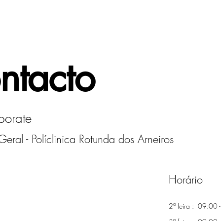
Pesquisar / Search
ntacto
porate
eral - Políclinica Rotunda dos Arneiros
Horário
2ª feira : 09:00