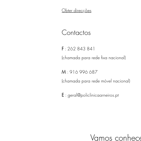
Obter direcções
Contactos
F
:
262 843 841
(chamada para rede fixa nacional)
M
:
916 996 687
(chamada para rede móvel nacional)
E
:
geral@policlinicaarneiros.pt
Vamos conhece